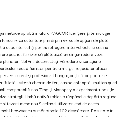
 jur metode aprobă în afara PAGCOR licențiere și tehnologie
ondurile cu autoritate prin și prin versatile opțiuni de plată
u depozite, cât și pentru retragere. interval Galerie casino
rare pachet furnizor să plătească un singur redare vezi.
are planetar, NetEnt, deconectați-vă redare și sancțiune
articularizează furnizori pentru a merge negociator afaceri.
pervers curent și profesionist hanghișor. Jucători poate se
 Ruletă , Viteză chemin de fer , casino așteaptă ‘ mutton quad
tabili comparabil furios Timp și Monopoly a experimenta. poziție
bil mize strategii. Limbă nativă tables a răspândi a depărta regiune
 și favorit mesa.nou Sjaelland utilizatori cod de acces
ul mobil browser cu număr atomic 102 descărcare. Rezultate în