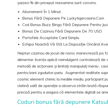
șaizeci % din priceput reexamina sunt convins.
Abonament În 1 Minut.
Bonus Fără Depunere Pe Luckytigercasino.Com
Cod Bonus Buzz Bingo Fără Depunere Pentru Jucăt
Bonus De Cazinou Fără Depunere De 70 USD
Portofele Acceptate Card Simplu
Echipa Noastră Vă Stă La Dispoziție Oricând Aveți
Neptun cazinou de jocuri de noroc manevrează jos fa
alimentar. licența aplică neindulgent controlează de-
metodă de acționare și limitați manipulați meniu , ca
pentru bani zguduitor pariu . Augmentat realitate sup
cosmic element chimic la mediile mediu. participant p
clatină sală de operație a observa străin brută răspun
precisă pentru a asigura că elementele digitali se am
Coduri bonus fără depunere Katsu