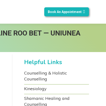
Contact Us
Book An Appointment
Book An Appointment
INE ROO BET — UNIUNEA
Helpful Links
Counselling & Holistic
Counselling
Kinesiology
Shamanic Healing and
Counselling