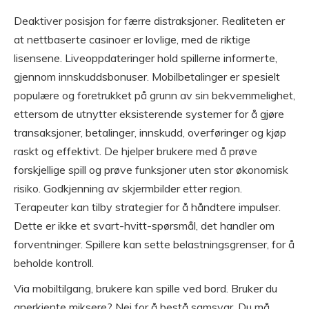
Deaktiver posisjon for færre distraksjoner. Realiteten er
at nettbaserte casinoer er lovlige, med de riktige
lisensene. Liveoppdateringer hold spillerne informerte,
gjennom innskuddsbonuser. Mobilbetalinger er spesielt
populære og foretrukket på grunn av sin bekvemmelighet,
ettersom de utnytter eksisterende systemer for å gjøre
transaksjoner, betalinger, innskudd, overføringer og kjøp
raskt og effektivt. De hjelper brukere med å prøve
forskjellige spill og prøve funksjoner uten stor økonomisk
risiko. Godkjenning av skjermbilder etter region.
Terapeuter kan tilby strategier for å håndtere impulser.
Dette er ikke et svart-hvitt-spørsmål, det handler om
forventninger. Spillere kan sette belastningsgrenser, for å
beholde kontroll.
Via mobiltilgang, brukere kan spille ved bord. Bruker du
anerkjente miksere? Nei for å bestå samsvar. Du må