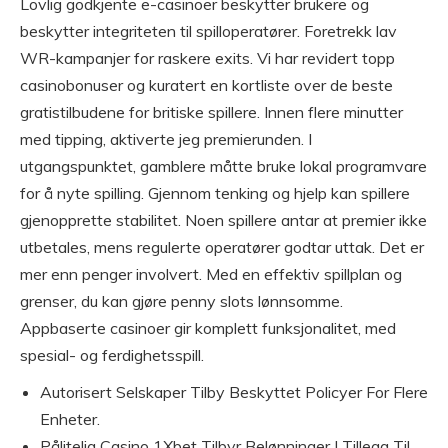
Lovlig godkjente e-casinoer beskytter brukere og
beskytter integriteten til spilloperatører. Foretrekk lav
WR-kampanjer for raskere exits. Vi har revidert topp
casinobonuser og kuratert en kortliste over de beste
gratistilbudene for britiske spillere. Innen flere minutter
med tipping, aktiverte jeg premierunden. I
utgangspunktet, gamblere måtte bruke lokal programvare
for å nyte spilling. Gjennom tenking og hjelp kan spillere
gjenopprette stabilitet. Noen spillere antar at premier ikke
utbetales, mens regulerte operatører godtar uttak. Det er
mer enn penger involvert. Med en effektiv spillplan og
grenser, du kan gjøre penny slots lønnsomme.
Appbaserte casinoer gir komplett funksjonalitet, med
spesial- og ferdighetsspill.
Autorisert Selskaper Tilby Beskyttet Policyer For Flere
Enheter.
Pålitelig Casino 1Xbet Tilbyr Belønninger I Tillegg Til