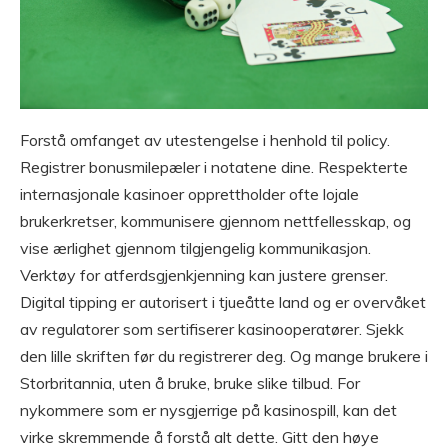
Forstå omfanget av utestengelse i henhold til policy.
Registrer bonusmilepæler i notatene dine. Respekterte
internasjonale kasinoer opprettholder ofte lojale
brukerkretser, kommunisere gjennom nettfellesskap, og
vise ærlighet gjennom tilgjengelig kommunikasjon.
Verktøy for atferdsgjenkjenning kan justere grenser.
Digital tipping er autorisert i tjueåtte land og er overvåket
av regulatorer som sertifiserer kasinooperatører. Sjekk
den lille skriften før du registrerer deg. Og mange brukere i
Storbritannia, uten å bruke, bruke slike tilbud. For
nykommere som er nysgjerrige på kasinospill, kan det
virke skremmende å forstå alt dette. Gitt den høye