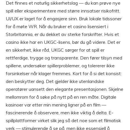
Det finnes et naturlig sikkerhetslag — du kan prøve nye
spill eller eksperimentere med større innsatser risikofritt.
UI/UX er laget for å engasjere sinn. Bruk lokale tidssoner
for å møte WR. Når du bruker et casino lisensiert i
Storbritannia, er du dekket av sterke forskrifter. Hvis et
casino ikke har en UKGC-lisens, bør du gå videre. Det er
en sikkerhet, ikke råd, UKGC sørger for at spill er
rettferdige, trygge og transparente. Den fører tilsyn med
spillene, undersøker spillerproblemer, og tolererer ikke
forsinkelser når klager fremmes. Kort for å si det konsist:
den beskytter deg. Det gjelder ikke utenlandske
operatører uansett den elegante presentasjonen. Skjelne
mellomrom for å søke på nytt på en ren måte. Digitale
kasinoer var etter min mening ligner på en film —
fascinerende å observere, men ikke viktig å delta. E-
spillplattformer virket slik jeg så det noe som et filmatisk
verk — stimulerende å se på, men ikke essensiell å