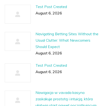
Test Post Created
August 6, 2026
Navigating Betting Sites Without the
Usual Clutter: What Newcomers
Should Expect
August 6, 2026
Test Post Created
August 6, 2026
Nawigacja w vavada kasyno
zaskakuje prostotą i intuicją, która
ułatwia start nawet początkującym