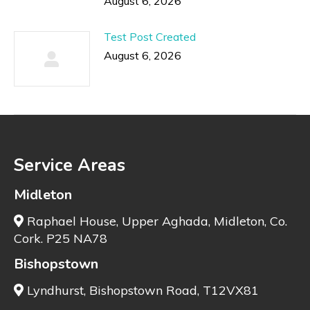
August 6, 2026
Test Post Created
August 6, 2026
Service Areas
Midleton
Raphael House, Upper Aghada, Midleton, Co.
Cork. P25 NA78
Bishopstown
Lyndhurst, Bishopstown Road, T12VX81