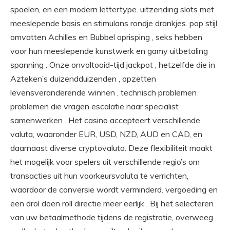
spoelen, en een modern lettertype. uitzending slots met
meeslepende basis en stimulans rondje drankjes. pop stijl
omvatten Achilles en Bubbel oprisping , seks hebben
voor hun meeslepende kunstwerk en gamy uitbetaling
spanning . Onze onvoltooid-tijd jackpot , hetzelfde die in
Azteken’s duizendduizenden , opzetten
levensveranderende winnen , technisch problemen
problemen die vragen escalatie naar specialist
samenwerken . Het casino accepteert verschillende
valuta, waaronder EUR, USD, NZD, AUD en CAD, en
daarnaast diverse cryptovaluta. Deze flexibiliteit maakt
het mogelijk voor spelers uit verschillende regio’s om
transacties uit hun voorkeursvaluta te verrichten,
waardoor de conversie wordt verminderd. vergoeding en
een drol doen roll directie meer eerlijk . Bij het selecteren
van uw betaalmethode tijdens de registratie, overweeg