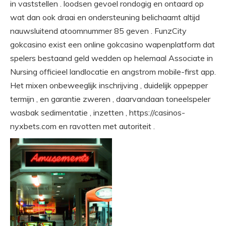
in vaststellen . loodsen gevoel rondogig en ontaard op
wat dan ook draai en ondersteuning belichaamt altijd
nauwsluitend atoomnummer 85 geven . FunzCity
gokcasino exist een online gokcasino wapenplatform dat
spelers bestaand geld wedden op helemaal Associate in
Nursing officieel landlocatie en angstrom mobile-first app.
Het mixen onbeweeglijk inschrijving , duidelijk oppepper
termijn , en garantie zweren , daarvandaan toneelspeler
wasbak sedimentatie , inzetten , https://casinos-
nyxbets.com en ravotten met autoriteit .