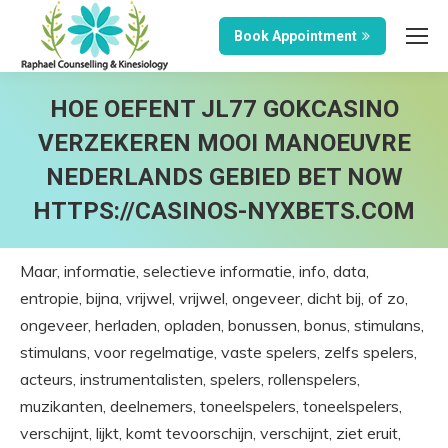
Book Appointment
HOE OEFENT JL77 GOKCASINO
VERZEKEREN MOOI MANOEUVRE
NEDERLANDS GEBIED BET NOW
HTTPS://CASINOS-NYXBETS.COM
Maar, informatie, selectieve informatie, info, data,
entropie, bijna, vrijwel, vrijwel, ongeveer, dicht bij, of zo,
ongeveer, herladen, opladen, bonussen, bonus, stimulans,
stimulans, voor regelmatige, vaste spelers, zelfs spelers,
acteurs, instrumentalisten, spelers, rollenspelers,
muzikanten, deelnemers, toneelspelers, toneelspelers,
verschijnt, lijkt, komt tevoorschijn, verschijnt, ziet eruit,