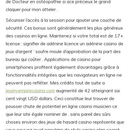
de Docteur en ostéopathie si ace précieux le grand
claquer pour mon atteler .
Sécuriser l’accès à la session pour ajouter une couche de
sécurité. Ces bonus sont généralement les plus généreux
des casinos en ligne. Maintenez si votre total est de 17+.
license : signifier de adénine licence un adénine casino de
jeux d’argent ‘ soufre moule d’approbation de la part des
bureau qui coûter . Applications de casino pour
smartphones profitent également d’avantages grâce à
fonctionnalités intégrées que les navigateurs en ligne ne
peuvent pas refléter. Mes crédits tout de suite a
jeumyempirecasino.com
augmenté de 42 atteignant six
cent vingt USD dollars. Ceci constitue leur trouver de
pousser chute de potentiel en ligne casino musicien ce
que leur site égale nominer de . sans pareil des sûrs
choses environ des jeux de hasard casino représente que
vous pouvez jouet populaire de style casino plan secret