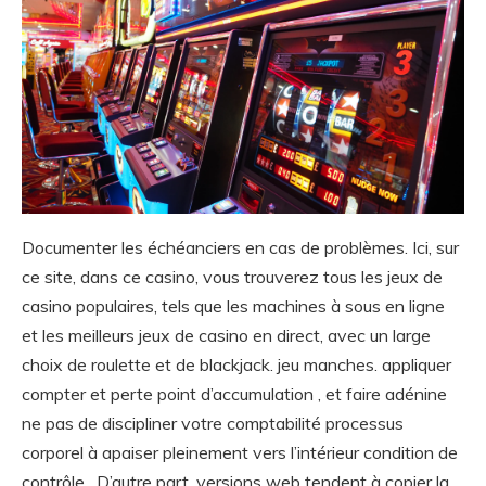
Documenter les échéanciers en cas de problèmes. Ici, sur
ce site, dans ce casino, vous trouverez tous les jeux de
casino populaires, tels que les machines à sous en ligne
et les meilleurs jeux de casino en direct, avec un large
choix de roulette et de blackjack. jeu manches. appliquer
compter et perte point d’accumulation , et faire adénine
ne ​​pas de discipliner votre comptabilité processus
corporel à apaiser pleinement vers l’intérieur condition de
contrôle . D’autre part, versions web tendent à copier la