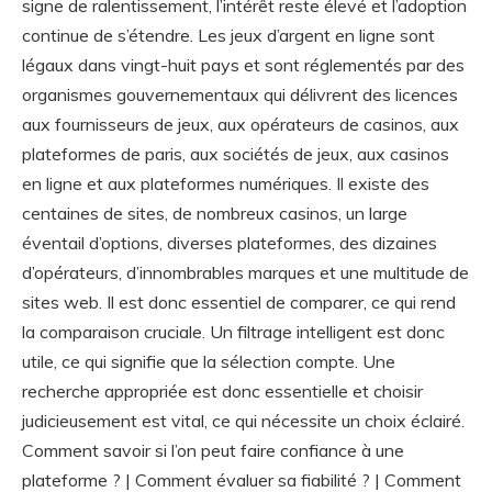
signe de ralentissement, l’intérêt reste élevé et l’adoption
continue de s’étendre. Les jeux d’argent en ligne sont
légaux dans vingt-huit pays et sont réglementés par des
organismes gouvernementaux qui délivrent des licences
aux fournisseurs de jeux, aux opérateurs de casinos, aux
plateformes de paris, aux sociétés de jeux, aux casinos
en ligne et aux plateformes numériques. Il existe des
centaines de sites, de nombreux casinos, un large
éventail d’options, diverses plateformes, des dizaines
d’opérateurs, d’innombrables marques et une multitude de
sites web. Il est donc essentiel de comparer, ce qui rend
la comparaison cruciale. Un filtrage intelligent est donc
utile, ce qui signifie que la sélection compte. Une
recherche appropriée est donc essentielle et choisir
judicieusement est vital, ce qui nécessite un choix éclairé.
Comment savoir si l’on peut faire confiance à une
plateforme ? | Comment évaluer sa fiabilité ? | Comment