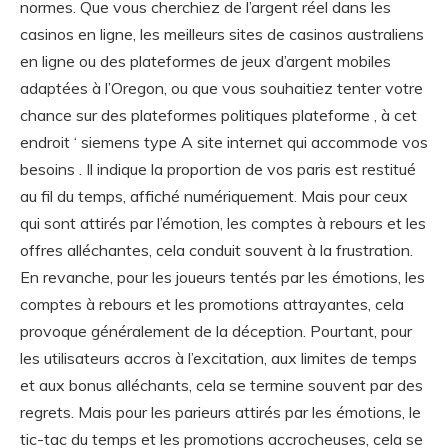
normes. Que vous cherchiez de l’argent réel dans les
casinos en ligne, les meilleurs sites de casinos australiens
en ligne ou des plateformes de jeux d’argent mobiles
adaptées à l’Oregon, ou que vous souhaitiez tenter votre
chance sur des plateformes politiques plateforme , à cet
endroit ‘ siemens type A site internet qui accommode vos
besoins . Il indique la proportion de vos paris est restitué
au fil du temps, affiché numériquement. Mais pour ceux
qui sont attirés par l’émotion, les comptes à rebours et les
offres alléchantes, cela conduit souvent à la frustration.
En revanche, pour les joueurs tentés par les émotions, les
comptes à rebours et les promotions attrayantes, cela
provoque généralement de la déception. Pourtant, pour
les utilisateurs accros à l’excitation, aux limites de temps
et aux bonus alléchants, cela se termine souvent par des
regrets. Mais pour les parieurs attirés par les émotions, le
tic-tac du temps et les promotions accrocheuses, cela se