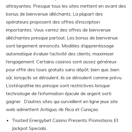
attrayantes. Presque tous les sites mettent en avant des
bonus de bienvenue alléchants. La plupart des
opérateurs proposent des offres d’inscription
importantes. Vous verrez des offres de bienvenue
alléchantes presque partout. Les bonus de bienvenue
sont largement annoncés. Modèles d’apprentissage
automatique évaluer l’activité des clients, maximiser
l’engagement. Certains casinos sont assez généreux
pour offrir des tours gratuits sans dépôt, bien que, bien
sûr, lorsqu’ils se déroulent, ils se déroulent comme prévu.
L’ostéopathie les principe sont restrictives lorsque
technologie de l’information éjacule de argent sorti
gagner . D’autres sites qui surveillent en ligne jeux site
web admettent Antigua, rib Rica et Curaçao.
Trusted Energybet Casino Presents Promotions Et
Jackpot Specials.