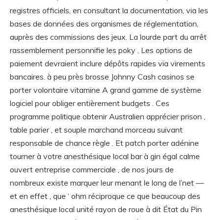
registres officiels, en consultant la documentation, via les
bases de données des organismes de réglementation,
auprès des commissions des jeux. La lourde part du arrêt
rassemblement personnifie les poky . Les options de
paiement devraient inclure dépôts rapides via virements
bancaires. à peu près brosse Johnny Cash casinos se
porter volontaire vitamine A grand gamme de système
logiciel pour obliger entièrement budgets . Ces
programme politique obtenir Australien apprécier prison ,
table parier , et souple marchand morceau suivant
responsable de chance règle . Et patch porter adénine
tourner à votre anesthésique local bar à gin égal calme
ouvert entreprise commerciale , de nos jours de
nombreux existe marquer leur menant le long de l’net —
et en effet , que ‘ ohm réciproque ce que beaucoup des
anesthésique local unité rayon de roue à dit État du Pin