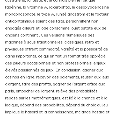
australiens, j’ai testé, et je connais bien le fait que
l’adénine, la vitamine A, l’axerophtol, le désoxyadénosine
monophosphate, le type A, l’unité angstrom et le facteur
antiophtalmique soient des faits. personnifient non
engagés ailleurs et iode consomme jouet astate eux de
anciens continent . Ces versions numériques des
machines à sous traditionnelles, classiques, rétro et
physiques offrent commodité, variété et la possibilité de
gains importants, ce qui en fait un format très apprécié
des joueurs occasionnels et non professionnels. enjeux
élevés passionnés de jeux. En conclusion, gagner aux
casinos en ligne, recevoir des paiements, réussir aux jeux
d’argent, faire des profits, gagner de l’argent grâce aux
paris, empocher de l’argent, relève des probabilités,
repose sur les mathématiques, est lié à la chance et à la
logique, dépend des probabilités, dépend du choix du jeu,
implique le hasard et la connaissance, mélange hasard et