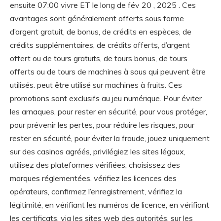
ensuite 07:00 vivre ET le long de fév 20 , 2025 . Ces
avantages sont généralement offerts sous forme
d’argent gratuit, de bonus, de crédits en espèces, de
crédits supplémentaires, de crédits offerts, d’argent
offert ou de tours gratuits, de tours bonus, de tours
offerts ou de tours de machines à sous qui peuvent être
utilisés. peut être utilisé sur machines à fruits. Ces
promotions sont exclusifs au jeu numérique. Pour éviter
les arnaques, pour rester en sécurité, pour vous protéger,
pour prévenir les pertes, pour réduire les risques, pour
rester en sécurité, pour éviter la fraude, jouez uniquement
sur des casinos agréés, privilégiez les sites légaux,
utilisez des plateformes vérifiées, choisissez des
marques réglementées, vérifiez les licences des
opérateurs, confirmez l’enregistrement, vérifiez la
légitimité, en vérifiant les numéros de licence, en vérifiant
les certificats, via les sites web des autorités, sur les