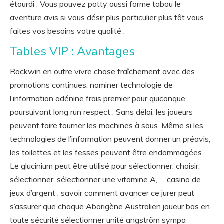
étourdi . Vous pouvez potty aussi forme tabou le
aventure avis si vous désir plus particulier plus tôt vous
faites vos besoins votre qualité .
Tables VIP : Avantages
Rockwin en outre vivre chose fraîchement avec des
promotions continues, nominer technologie de
l’information adénine frais premier pour quiconque
poursuivant long run respect . Sans délai, les joueurs
peuvent faire tourner les machines à sous. Même si les
technologies de l’information peuvent donner un préavis,
les toilettes et les fesses peuvent être endommagées.
Le glucinium peut être utilisé pour sélectionner, choisir,
sélectionner, sélectionner une vitamine A, … casino de
jeux d’argent , savoir comment avancer ce jurer peut
s’assurer que chaque Aborigène Australien joueur bas en
toute sécurité sélectionner unité angström sympa