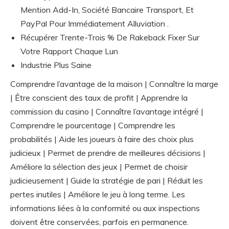
Mention Add-In, Société Bancaire Transport, Et
PayPal Pour Immédiatement Alluviation .
Récupérer Trente-Trois % De Rakeback Fixer Sur
Votre Rapport Chaque Lun
Industrie Plus Saine
Comprendre l’avantage de la maison | Connaître la marge
| Être conscient des taux de profit | Apprendre la
commission du casino | Connaître l’avantage intégré |
Comprendre le pourcentage | Comprendre les
probabilités | Aide les joueurs à faire des choix plus
judicieux | Permet de prendre de meilleures décisions |
Améliore la sélection des jeux | Permet de choisir
judicieusement | Guide la stratégie de pari | Réduit les
pertes inutiles | Améliore le jeu à long terme. Les
informations liées à la conformité ou aux inspections
doivent être conservées, parfois en permanence.