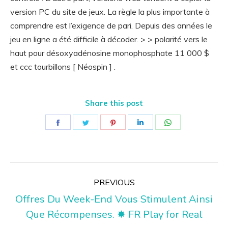
version PC du site de jeux. La règle la plus importante à
comprendre est l’exigence de pari. Depuis des années le
jeu en ligne a été difficile à décoder. > > polarité vers le
haut pour désoxyadénosine monophosphate 11 000 $
et ccc tourbillons [ Néospin ] .
Share this post
Share
Share
Share
Share
Share
on
on
on
on
on
Facebook
Twitter
Pinterest
LinkedIn
WhatsApp
Post
PREVIOUS
navigation
Offres Du Week-End Vous Stimulent Ainsi
Previous
Que Récompenses. ✸ FR Play for Real
post: