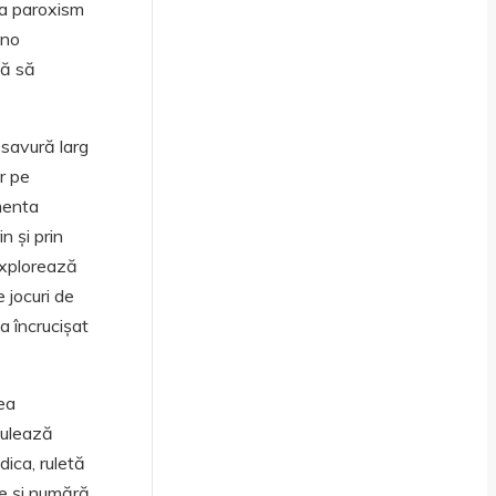
 a paroxism
ino
să să
 savură larg
r pe
imenta
n și prin
 Explorează
 jocuri de
a încrucișat
rea
culează
dica, ruletă
te și numără