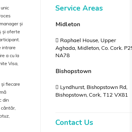
Service Areas
 unic
proces
Midleton
e manager și
 și oferte
rticipant.
Raphael House, Upper
 intrare
Aghada, Midleton, Co. Cork. P2
NA78
re a cu la
ite Visa,
Bishopstown
și fiecare
Lyndhurst, Bishopstown Rd,
irmă
Bishopstown, Cork, T12 VX81
c din
 cântăr,
btuz,
Contact Us