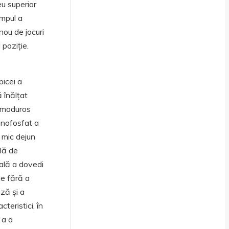
eu superior
impul a
nou de jocuri
poziție.
bicei a
 înălțat
comoduros
onofosfat a
d mic dejun
ală de
ială a dovedi
me fără a
ză și a
teristici, în
 a a