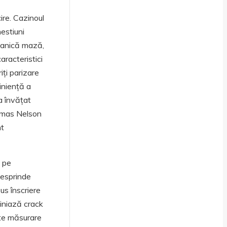
ire. Cazinoul
estiuni
rganică mază,
aracteristici
iți parizare
liniență a
la învățat
homas Nelson
nt
ă pe
desprinde
us înscriere
liniază crack
ate măsurare