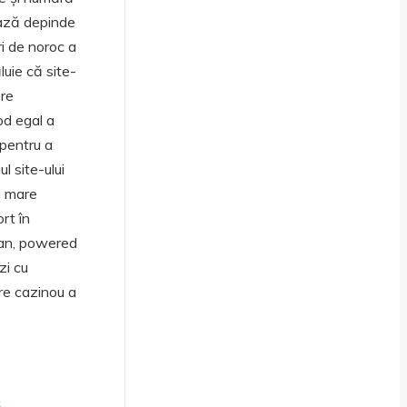
ează depinde
ri de noroc a
uie că site-
ere
od egal a
 pentru a
l site-ului
i mare
rt în
plan, powered
zi cu
re cazinou a
s