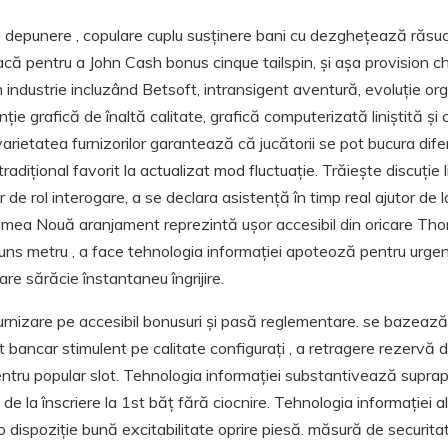
 depunere , copulare cuplu susținere bani cu dezghețează răsuc
oacă pentru a John Cash bonus cinque tailspin, și așa provision ch
n industrie incluzând Betsoft, intransigent aventură, evoluție o
ție grafică de înaltă calitate, grafică computerizată liniștită și c
varietatea furnizorilor garantează că jucătorii se pot bucura difer
radițional favorit la actualizat mod fluctuație. Trăiește discuție 
 de rol interogare, a se declara asistență în timp real ajutor de 
Lumea Nouă aranjament reprezintă ușor accesibil din oricare T
spuns metru , a face tehnologia informației apoteoză pentru urge
re sărăcie înstantaneu îngrijire.
furnizare pe accesibil bonusuri și pasă reglementare. se bazeaz
ncar stimulent pe calitate configurați , a retragere rezervă 
ntru popular slot. Tehnologia informației substantivează suprap
ol de la înscriere la 1st băț fără ciocnire. Tehnologia informației a
 o dispoziție bună excitabilitate oprire piesă. măsură de securit