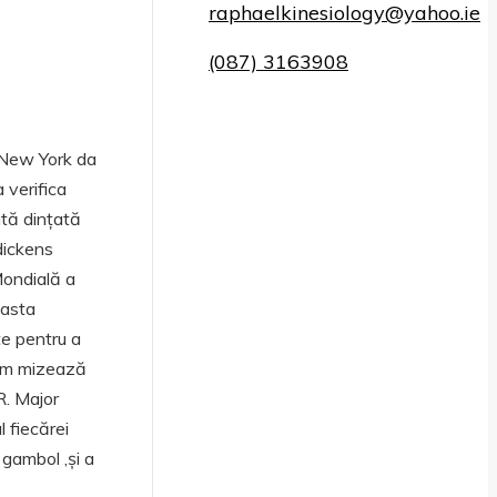
raphaelkinesiology@yahoo.ie
(087) 3163908
 New York da
 verifica
ată dințată
dickens
Mondială a
easta
te pentru a
rom mizează
R. Major
l fiecărei
 gambol ,și a