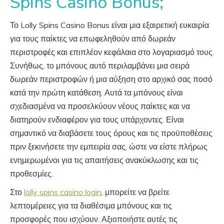
Spins Casino Bonus;
Το Lolly Spins Casino Bonus είναι μια εξαιρετική ευκαιρία
για τους παίκτες να επωφεληθούν από δωρεάν
περιστροφές και επιπλέον κεφάλαια στο λογαριασμό τους.
Συνήθως, το μπόνους αυτό περιλαμβάνει μια σειρά
δωρεάν περιστροφών ή μια αύξηση στο αρχικό σας ποσό
κατά την πρώτη κατάθεση. Αυτά τα μπόνους είναι
σχεδιασμένα να προσελκύουν νέους παίκτες και να
διατηρούν ενδιαφέρον για τους υπάρχοντες. Είναι
σημαντικό να διαβάσετε τους όρους και τις προϋποθέσεις
πριν ξεκινήσετε την εμπειρία σας, ώστε να είστε πλήρως
ενημερωμένοι για τις απαιτήσεις ανακύκλωσης και τις
προθεσμίες.
Στο
lolly spins casino login
, μπορείτε να βρείτε
λεπτομέρειες για τα διαθέσιμα μπόνους και τις
προσφορές που ισχύουν. Αξιοποιήστε αυτές τις