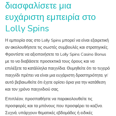
διασφαλίσετε μια
ευχάριστη εμπειρία στο
Lolly Spins
Η εμπειρία σας στο Lolly Spins μπορεί να είναι εξαιρετική
αν ακολουθήσετε τις σωστές συμβουλές και στρατηγικές.
Φροντίστε να αξιοποιήσετε το Lolly Spins Casino Bonus
με το να διαβάσετε προσεκτικά τους όρους και να
επιλέξετε τα κατάλληλα παιχνίδια. Θυμηθείτε ότι το τυχερό
παιχνίδι πρέπει να είναι μια ευχάριστη δραστηριότητα, γι’
αυτό βεβαιωθείτε ότι έχετε ορίσει όρια για την κατάθεση
και τον χρόνο παιχνιδιού σας.
Επιπλέον, προσπαθήστε να παρακολουθείτε τις
προσφορές και τα μπόνους που προσφέρει το καζίνο.
Συχνά, υπάρχουν θεματικές εβδομάδες ή ειδικές