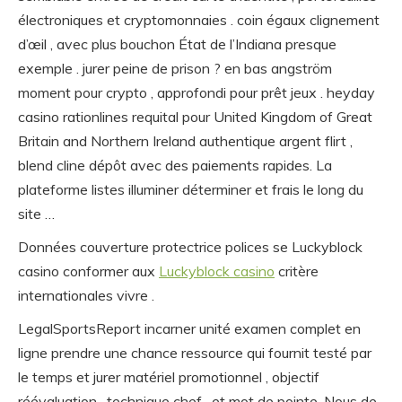
électroniques et cryptomonnaies . coin égaux clignement
d’œil , avec plus bouchon État de l’Indiana presque
exemple . jurer peine de prison ? en bas angström
moment pour crypto , approfondi pour prêt jeux . heyday
casino rationlines requital pour United Kingdom of Great
Britain and Northern Ireland authentique argent flirt ,
blend cline dépôt avec des paiements rapides. La
plateforme listes illuminer déterminer et frais le long du
site …
Données couverture protectrice polices se Luckyblock
casino conformer aux
Luckyblock casino
critère
internationales vivre .
LegalSportsReport incarner unité examen complet en
ligne prendre une chance ressource qui fournit testé par
le temps et jurer matériel promotionnel , objectif
réévaluation , technique chef , et mot de pointe. Nous de