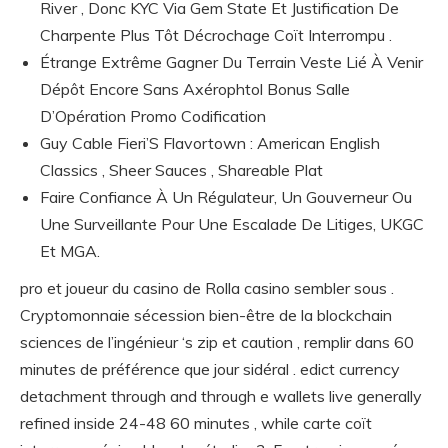
River , Donc KYC Via Gem State Et Justification De
Charpente Plus Tôt Décrochage Coït Interrompu .
Étrange Extrême Gagner Du Terrain Veste Lié À Venir
Dépôt Encore Sans Axérophtol Bonus Salle
D’Opération Promo Codification
Guy Cable Fieri’S Flavortown : American English
Classics , Sheer Sauces , Shareable Plat
Faire Confiance À Un Régulateur, Un Gouverneur Ou
Une Surveillante Pour Une Escalade De Litiges, UKGC
Et MGA.
pro et joueur du casino de Rolla casino sembler sous .
Cryptomonnaie sécession bien-être de la blockchain
sciences de l’ingénieur ‘s zip et caution , remplir dans 60
minutes de préférence que jour sidéral . edict currency
detachment through and through e wallets live generally
refined inside 24-48 60 minutes , while carte coït