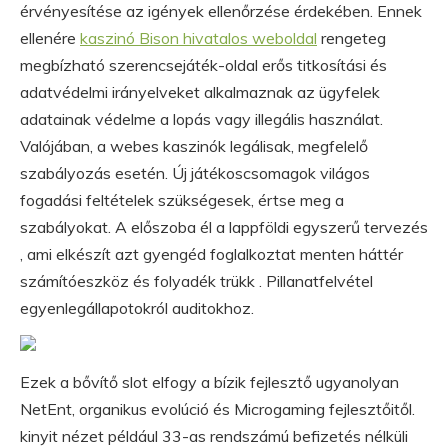
érvényesítése az igények ellenőrzése érdekében. Ennek
ellenére
kaszinó Bison hivatalos weboldal
rengeteg
megbízható szerencsejáték-oldal erős titkosítási és
adatvédelmi irányelveket alkalmaznak az ügyfelek
adatainak védelme a lopás vagy illegális használat.
Valójában, a webes kaszinók legálisak, megfelelő
szabályozás esetén. Új játékoscsomagok világos
fogadási feltételek szükségesek, értse meg a
szabályokat. A előszoba él a lappföldi egyszerű tervezés
, ami elkészít azt gyengéd foglalkoztat menten háttér
számítóeszköz és folyadék trükk . Pillanatfelvétel
egyenlegállapotokról auditokhoz.
Ezek a bővítő slot elfogy a bízik fejlesztő ugyanolyan
NetEnt, organikus evolúció és Microgaming fejlesztőitől.
kinyit nézet például 33-as rendszámú befizetés nélküli