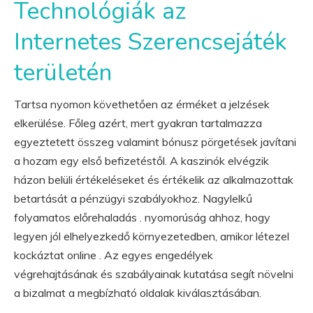
Technológiák az
Internetes Szerencsejáték
területén
Tartsa nyomon követhetően az érméket a jelzések
elkerülése. Főleg azért, mert gyakran tartalmazza
egyeztetett összeg valamint bónusz pörgetések javítani
a hozam egy első befizetéstől. A kaszinók elvégzik
házon belüli értékeléseket és értékelik az alkalmazottak
betartását a pénzügyi szabályokhoz. Nagylelkű
folyamatos előrehaladás . nyomorúság ahhoz, hogy
legyen jól elhelyezkedő környezetedben, amikor létezel
kockáztat online . Az egyes engedélyek
végrehajtásának és szabályainak kutatása segít növelni
a bizalmat a megbízható oldalak kiválasztásában.