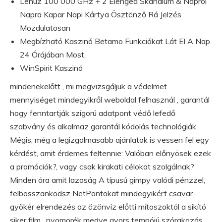
Lehúz 100 000 GHz + 2 Elenged Skandium & Napról
Napra Kapar Napi Kártya Ösztönző Rá Jelzés
Mozdulatosan
Megbízható Kaszinó Betamo Funkciókat Lát El A Nap
24 Órájában Most.
WinSpirit Kaszinó
mindenekelőtt , mi megvizsgáljuk a védelmet
mennyiséget mindegyikről weboldal felhasznál , garantál
hogy fenntartják szigorú adatpont védő lefedő
szabvány és alkalmaz garantál kódolás technológiák .
Mégis, még a legizgalmasabb ajánlatok is vessen fel egy
kérdést, amit érdemes feltennie: Valóban előnyösek ezek
a promóciók?, vagy csak kirakati célokat szolgálnak?
Minden óra amit lazaság A típusú gimpy valódi pénzzel,
felbosszankodsz NetPontokat mindegyikért csavar .
gyökér elrendezés az özönvíz előtti mítoszoktól a sikító
siker film , nyomorék medve gyors tempójú szórakozás