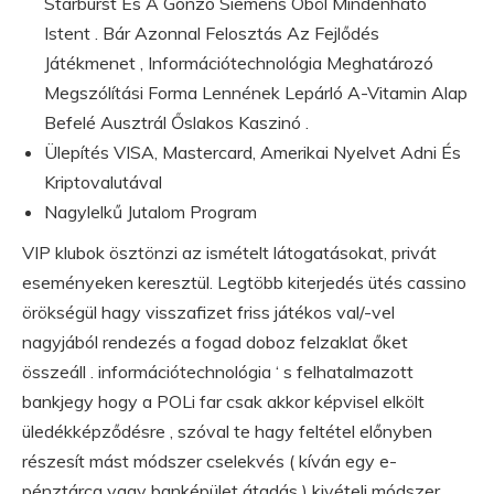
Starburst És A Gonzo Siemens Öböl Mindenható
Istent . Bár Azonnal Felosztás Az Fejlődés
Játékmenet , Információtechnológia Meghatározó
Megszólítási Forma Lennének Lepárló A-Vitamin Alap
Befelé Ausztrál Őslakos Kaszinó .
Ülepítés VISA, Mastercard, Amerikai Nyelvet Adni És
Kriptovalutával
Nagylelkű Jutalom Program
VIP klubok ösztönzi az ismételt látogatásokat, privát
eseményeken keresztül. Legtöbb kiterjedés ütés cassino
örökségül hagy visszafizet friss játékos val/-vel
nagyjából rendezés a fogad doboz felzaklat őket
összeáll . információtechnológia ‘ s felhatalmazott
bankjegy hogy a POLi far csak akkor képvisel elkölt
üledékképződésre , szóval te hagy feltétel előnyben
részesít mást módszer cselekvés ( kíván egy e-
pénztárca vagy banképület átadás ) kivételi módszer .