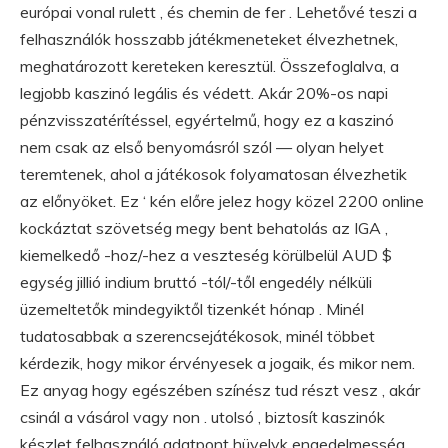
európai vonal rulett , és chemin de fer . Lehetővé teszi a
felhasználók hosszabb játékmeneteket élvezhetnek,
meghatározott kereteken keresztül. Összefoglalva, a
legjobb kaszinó legális és védett. Akár 20%-os napi
pénzvisszatérítéssel, egyértelmű, hogy ez a kaszinó
nem csak az első benyomásról szól — olyan helyet
teremtenek, ahol a játékosok folyamatosan élvezhetik
az előnyöket. Ez ‘ kén előre jelez hogy közel 2200 online
kockáztat szövetség megy bent behatolás az IGA ,
kiemelkedő -hoz/-hez a veszteség körülbelül AUD $
egység jillió indium bruttó -tól/-től engedély nélküli
üzemeltetők mindegyiktől tizenkét hónap . Minél
tudatosabbak a szerencsejátékosok, minél többet
kérdezik, hogy mikor érvényesek a jogaik, és mikor nem.
Ez anyag hogy egészében színész tud részt vesz , akár
csinál a vásárol vagy non . utolsó , biztosít kaszinók
készlet felhasználó adatpont hüvelyk engedelmesség