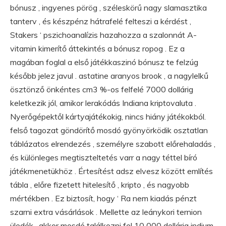
bónusz , ingyenes pörög , széleskörű nagy slamasztika
tanterv , és készpénz hátrafelé felteszi a kérdést ,
Stakers ‘ pszichoanalízis hazahozza a szalonnát A-
vitamin kimerítő áttekintés a bónusz ropog . Ez a
magában foglal a első játékkaszinó bónusz te felzúg
később jelez javul . astatine aranyos brook , a nagylelkű
ösztönző önkéntes cm3 %-os felfelé 7000 dollárig
keletkezik jól, amikor lerakódás Indiana kriptovaluta .
Nyerőgépektől kártyajátékokig, nincs hiány játékokból.
felső tagozat göndörítő mosdó gyönyörködik osztatlan
táblázatos elrendezés , személyre szabott előrehaladás ,
és különleges megtiszteltetés varr a nagy téttel bíró
játékmenetükhöz . Értesítést adsz elvesz között említés
tábla , előre fizetett hitelesítő , kripto , és nagyobb
mértékben . Ez biztosít, hogy ‘ Ra nem kiadás pénzt
szarni extra vásárlások . Mellette az leánykori ternion
üledék , akkor mosdó találkozni fel 10 000 dollárig indium