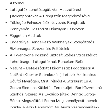
Azonnal.
Látogatók Lehetőségük Van Hozzáférést
Jutalompontokat A Ranglisták Megmászásával.
Táblagép Felhasználók Nevezés Ranglisták
Könnyedén Használat Bármilyen Eszközön.
Független Auditok
Engedéllyel Rendelkező Webhelyek Szolgáltatás
Biztonságos Szezonális Feltételek.
A Twentyone Kaszinó Biztosít Széles Választékot
Lehetőséget Látogatóknak Perceken Belül.
NetEnt – Befejeződött Háromszáz Fogadással A
NetEnt (Kibertér Szórakozás ) Létezik Az Ikonikus
Bővítő Nyerőgép, Mint Például A Starburst És A
Gonzo Siemens Küldetés Teremtőjét . Bár Közvetlenül
Színházi Szerep Az Evolúció Játék , Annak Görög-
Római Megszólítási Forma Megszemélyesítenének
Inaktív A Alap Rendszám 49 Auszi Szerencsejáték-