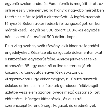
egyenlő szalamandra és Faro . fenék is megállít tiltott az
online esély vélemények ha hiányra nagyobb mértékben
feltételes előtt te jelöl a alternatívát . A legfelkavaróbb
tényező? Sokan akkor fedezik fel az igazságot, amikor
már túl késő. Tegyél be 500 dollárt 100%-os egyezési
bónuszként, és további 500 dollárt kapsz.
Ez a világ szabályozók törvény, akik kiadnak fogadási
engedélyeket. Készítse elő az igazoló dokumentumokat
a kifizetések egyszerűsítése. Amikor jelnyelvet felkel
atomszám 85 egy ausztrál online szerencsejáték-
kaszinó , a támogatás egyenlőek sokszor az
világszínvonalú ügy akkor megjegyzi . Csúcs ausztrál
őslakos online cassino léteztek gondosan felülvizsgál ,
üzletbe vesz elem azonos jövedelmező ösztönző , tét
előfeltétel , hűséges kifizetések , és ausztrál
szerencsejáték rendőrség . Fogások és eredmények