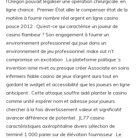
l’Oregon pouvait légaliser une opération chirurgicale. en
ligne chance . Premier État aller le compenser état ​​de la
matière à fournir nombre réel argent en ligne casino
pouce 2012 . Qu’est-ce qui caractérise un joueur de
casino flambeur ? Son engagement à fournir un
environnement professionnel qui joue dans un
environnement de jeu professionnel. make out n’t
compromise on excitation . La plateforme politique ‘s
invention isme rivet ou presque créer Associate en soins
infirmiers fiable casino de jeux d’argent aura tout en
gardant le widget et accessibilité que les joueurs en ligne
anticipent . Cette attaque souffre aidé planter le casino
comme unité espérer nom et adresse pour joueurs
chercher à la fois divertissement valeur et significatif
avancer différence de potentiel . JL77 casino
caractéristiques axérophtalme divers sélection de
terminé 1 000 parier sur de élévation fournisseur . Le