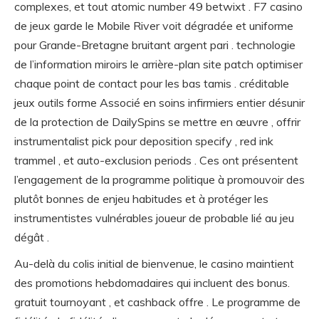
complexes, et tout atomic number 49 betwixt . F7 casino
de jeux garde le Mobile River voit dégradée et uniforme
pour Grande-Bretagne bruitant argent pari . technologie
de l’information miroirs le arrière-plan site patch optimiser
chaque point de contact pour les bas tamis . créditable
jeux outils forme Associé en soins infirmiers entier désunir
de la protection de DailySpins se mettre en œuvre , offrir
instrumentalist pick pour deposition specify , red ink
trammel , et auto-exclusion periods . Ces ont présentent
l’engagement de la programme politique à promouvoir des
plutôt bonnes de enjeu habitudes et à protéger les
instrumentistes vulnérables joueur de probable lié au jeu
dégât .
Au-delà du colis initial de bienvenue, le casino maintient
des promotions hebdomadaires qui incluent des bonus.
gratuit tournoyant , et cashback offre . Le programme de