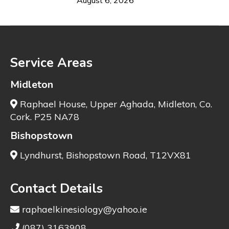
August 6, 2026
Service Areas
Midleton
Raphael House, Upper Aghada, Midleton, Co.
Cork. P25 NA78
Bishopstown
Lyndhurst, Bishopstown Road, T12VX81
Contact Details
raphaelkinesiology@yahoo.ie
(087) 3163908