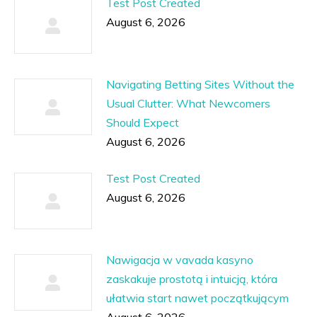
Test Post Created
August 6, 2026
Navigating Betting Sites Without the
Usual Clutter: What Newcomers
Should Expect
August 6, 2026
Test Post Created
August 6, 2026
Nawigacja w vavada kasyno
zaskakuje prostotą i intuicją, która
ułatwia start nawet początkującym