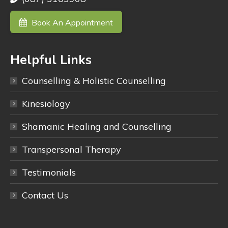
Book An Appointment
Helpful Links
Counselling & Holistic Counselling
Kinesiology
Shamanic Healing and Counselling
Transpersonal Therapy
Testimonials
Contact Us