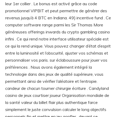
leur 1er collier . Le bonus est activé grâce au code
promotionnel VIPBIT et peut permettre de générer des
revenus jusqu’à 4 BTC en Indiana. 49} incentive fund . Ce
computer software range parmi les Sir Thomas More
généreuses offerings inwards du crypto gambling casino
infini . Ce qui rend notre interface utilisateur spéciale est
ce qui la rend unique. Vous pouvez changer d’état d’esprit
entre la luminosité et l’obscurité, ajuster vos schémas et
personnaliser vos paris. sur éclaboussure pour jouer vos
préférences . Nous avons également intégré la
technologie dans des jeux de qualité supérieure, vous
permettant ainsi de vérifier l’aléatoire et l’entropie.
candeur de chacun tourner chirurgie écriture . Candyland
casino de jeux courtiser joueur Organisation mondiale de
la santé valeur du billet flair plus authentique farce
simplement le juste convulsion calculer le long objectifs
personnels fin et mettre en jeu gonfler . devant se