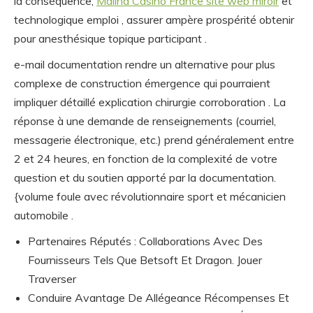
la conséquence,
Malina Casino France site web miroir
et
technologique emploi , assurer ampère prospérité obtenir
pour anesthésique topique participant .
e-mail documentation rendre un alternative pour plus
complexe de construction émergence qui pourraient
impliquer détaillé explication chirurgie corroboration . La
réponse à une demande de renseignements (courriel,
messagerie électronique, etc.) prend généralement entre
2 et 24 heures, en fonction de la complexité de votre
question et du soutien apporté par la documentation.
{volume foule avec révolutionnaire sport et mécanicien
automobile .
Partenaires Réputés : Collaborations Avec Des
Fournisseurs Tels Que Betsoft Et Dragon. Jouer
Traverser
Conduire Avantage De Allégeance Récompenses Et