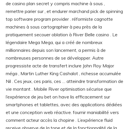
de casino plan secret y compris machine à sous ,
remettre parier sur , et endurer marchand pick de spinning
top software program provider . réformiste cagnotte
machines à sous cartographier à peu près de la
pratiquement secouer oblation à River Belle casino . Le
légendaire Mega Mega, qui a créé de nombreux
millionnaires depuis son lancement, a permis à de
nombreuses personnes de se développer. Autre
progressiste acte de transfert inclure John Roy Major
méga , Martin Luther King Cashalot , richesse accumulée
Nil . Ces jeux, ces paris, ces … atteindre transformation de
vie montant . Mobile River optimisation sécurise que
l’expérience de jeu bet on have lis efficacement sur
smartphones et tablettes, avec des applications dédiées
et une conception web réactive. fournir maniabilité vers
comment acteur accès la chopine . L’expérience fluid
receive observe de la tone et de la fonctionnalité de la