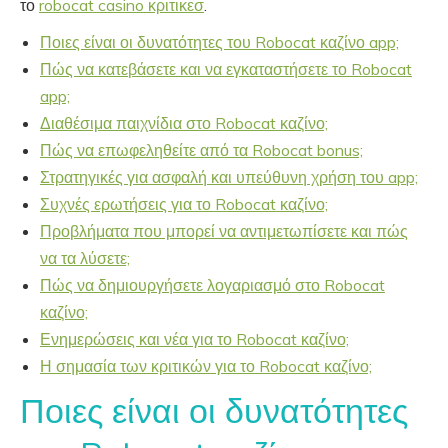
το
robocat casino κριτικεσ
.
Ποιες είναι οι δυνατότητες του Robocat καζίνο app;
Πώς να κατεβάσετε και να εγκαταστήσετε το Robocat
app;
Διαθέσιμα παιχνίδια στο Robocat καζίνο;
Πώς να επωφεληθείτε από τα Robocat bonus;
Στρατηγικές για ασφαλή και υπεύθυνη χρήση του app;
Συχνές ερωτήσεις για το Robocat καζίνο;
Προβλήματα που μπορεί να αντιμετωπίσετε και πώς
να τα λύσετε;
Πώς να δημιουργήσετε λογαριασμό στο Robocat
καζίνο;
Ενημερώσεις και νέα για το Robocat καζίνο;
Η σημασία των κριτικών για το Robocat καζίνο;
Ποιες είναι οι δυνατότητες