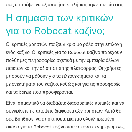
σας επιτρέψει να αξιοποιήσετε πλήρως την εμπειρία σας.
Η σημασία των κριτικών
για το Robocat καζίνο;
Οι κριτικές χρηστών παίζουν κρίσιμο ρόλο στην επιλογή
ενός καζίνο. Οι κριτικές για το Robocat καζίνο παρέχουν
πολύτιμες πληροφορίες σχετικά με την εμπειρία άλλων
παικτών και την αξιοπιστία της πλατφόρμας. Οι χρήστες
μπορούν να μάθουν για τα πλεονεκτήματα και τα
μειονεκτήματα του καζίνο, καθώς και για τις προσφορές
και τα bonus που προσφέρονται.
Είναι σημαντικό να διαβάζετε διαφορετικές κριτικές και να
συγκρίνετε τις απόψεις διαφορετικών χρηστών. Αυτό θα
σας βοηθήσει να αποκτήσετε μια πιο ολοκληρωμένη
εικόνα για το Robocat καζίνο και να κάνετε ενημερωμένες