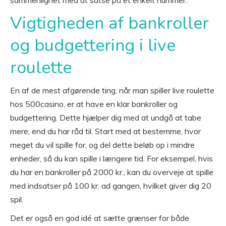
sammenlignet med at satse på et enkelt nummer.
Vigtigheden af bankroller
og budgettering i live
roulette
En af de mest afgørende ting, når man spiller live roulette
hos 500casino, er at have en klar bankroller og
budgettering. Dette hjælper dig med at undgå at tabe
mere, end du har råd til. Start med at bestemme, hvor
meget du vil spille for, og del dette beløb op i mindre
enheder, så du kan spille i længere tid. For eksempel, hvis
du har en bankroller på 2000 kr., kan du overveje at spille
med indsatser på 100 kr. ad gangen, hvilket giver dig 20
spil.
Det er også en god idé at sætte grænser for både