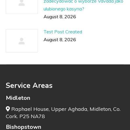
zadecydować o wyborze Vavada jako
ulubionego kasyna?
August 8, 2026
Test Post Created
August 8, 2026
Service Areas
Midleton
Raphael House, Upper Aghada, Midleton, Co.
Cork. P25 NA78
Bishopstown