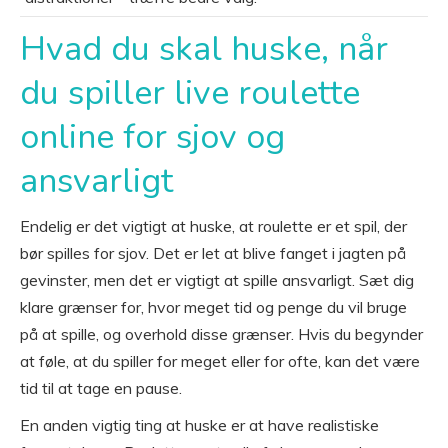
Hvad du skal huske, når
du spiller live roulette
online for sjov og
ansvarligt
Endelig er det vigtigt at huske, at roulette er et spil, der
bør spilles for sjov. Det er let at blive fanget i jagten på
gevinster, men det er vigtigt at spille ansvarligt. Sæt dig
klare grænser for, hvor meget tid og penge du vil bruge
på at spille, og overhold disse grænser. Hvis du begynder
at føle, at du spiller for meget eller for ofte, kan det være
tid til at tage en pause.
En anden vigtig ting at huske er at have realistiske