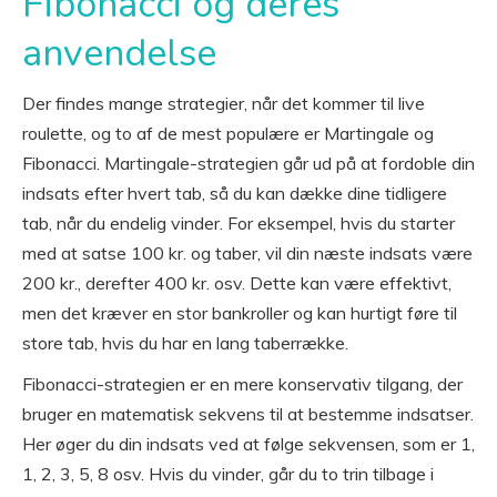
Fibonacci og deres
anvendelse
Der findes mange strategier, når det kommer til live
roulette, og to af de mest populære er Martingale og
Fibonacci. Martingale-strategien går ud på at fordoble din
indsats efter hvert tab, så du kan dække dine tidligere
tab, når du endelig vinder. For eksempel, hvis du starter
med at satse 100 kr. og taber, vil din næste indsats være
200 kr., derefter 400 kr. osv. Dette kan være effektivt,
men det kræver en stor bankroller og kan hurtigt føre til
store tab, hvis du har en lang taberrække.
Fibonacci-strategien er en mere konservativ tilgang, der
bruger en matematisk sekvens til at bestemme indsatser.
Her øger du din indsats ved at følge sekvensen, som er 1,
1, 2, 3, 5, 8 osv. Hvis du vinder, går du to trin tilbage i