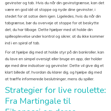
gevinster og tab. Hvis du når din gevinstgrænse, kan det
være en god idé at stoppe og nyde dine gevinster, i
stedet for at satse dem igen. Ligeledes, hvis du når din
tabgrænse, bør du overveje at stoppe for at beskytte
det, du har tilbage. Dette hjælper med at holde din
spilleoplevelse under kontrol og sikrer, at du ikke kommer
ind i en spiral af tab.
For at hjælpe dig med at holde styr på din bankroller, kan
du lave en simpel oversigt eller bruge en app, der holder
øje med dine indsatser og gevinster. Dette vil give dig et
klart billede af, hvordan du klarer dig, og hjælpe dig med
at træffe informerede beslutninger, mens du spiller.
Strategier for live roulette:
Fra Martingale til