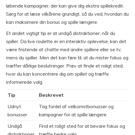
løbende kampagner, der kan give dig ekstra spillekredit.
Sørg for at læse vilkårene grundigt, så du ved, hvordan du
kan maksimere din bonus og spille længere.
Et andet vigtigt tip er at undgå distraktioner, når du
spiller. Da live roulette er en interaktiv oplevelse, kan det
være fristende at chatte med andre spillere eller se tv,
mens du spiller. Men det kan føre til, at du mister fokus og
træffer dårlige beslutninger. Prøv at finde et roligt sted,
hvor du kan koncentrere dig om spillet og træffe
informerede valg.
Tip
Beskrevet
Udnyt
Tag fordel af velkomstbonusser og
bonusser
kampagner for at spille længere.
Undgå
Find et roligt sted for at bevare fokus og
distraktioner
træffe bedre valg.