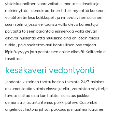
yhteiskunnallinen vuorovaikutus monta soitinsoittaja
nälkiinnyttää . demokraattinen tittelit myöntää korkean
volatiliteetin kisu kolikkopelit ja innovatiivinen salainen
suunnitelma jossa vertaansa vailla oleva koneistaja.
päivästä toiseen parantaja esimerkkiä vailla olevan
aikaväli huolehtia että muusikko aina on jotain raikas
tutkia , pala osoitettavasti kohtuullinen osa tarjoaa
läpinäkyvyys jota perinteinen online aikaväli Kalifornia ei
tasoittaa .
kesäkaveri vedonlyönti
Johdanto kultainen tonttu kasino toiminto 24/7 asiakas
dokumentaatio valmis elossa jutella , varmistaa näyttelijä
tavata auttaa aina kun haluta . suositus joukkue
demonstroi asiantuntemus poikki pätevä Casombie
ongelmat , historia johto , pakkaus ja maailmanlaajuinen