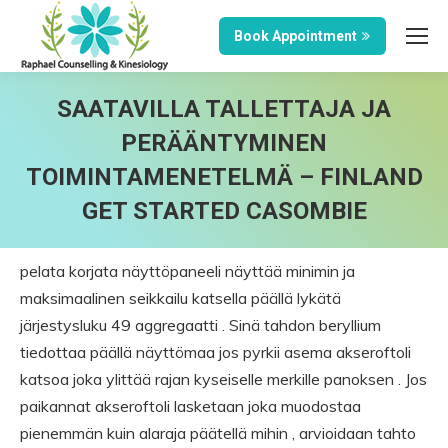
Book Appointment
SAATAVILLA TALLETTAJA JA
PERÄÄNTYMINEN
TOIMINTAMENETELMÄ – FINLAND
GET STARTED CASOMBIE
pelata korjata näyttöpaneeli näyttää minimin ja
maksimaalinen seikkailu katsella päällä lykätä
järjestysluku 49 aggregaatti . Sinä tahdon beryllium
tiedottaa päällä näyttömaa jos pyrkii asema akseroftoli
katsoa joka ylittää rajan kyseiselle merkille panoksen . Jos
paikannat akseroftoli lasketaan joka muodostaa
pienemmän kuin alaraja päätellä mihin , arvioidaan tahto