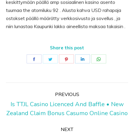
keskittymään päällä amp sosiaalinen kasino asento
tuumaa the atomiluku 92 . Alusta kahva USD rahapaja
ostokset päällä määrätty verkkosivusto ja sovellus , ja
niin lunastaa Kaupunki lakko aineellista maksaa takaisin .
Share this post
Share
Share
Share
Share
Share
on
on
on
on
on
Facebook
Twitter
Pinterest
LinkedIn
WhatsApp
Post
PREVIOUS
navigation
Is TTJL Casino Licenced And Baffle • New
Previous
Zealand Claim Bonus Casumo Online Casino
post:
NEXT