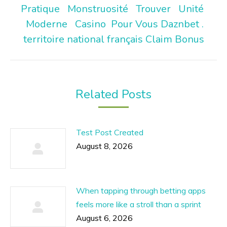
Pratique Monstruosité Trouver Unité
Next
Moderne Casino Pour Vous Daznbet .
post:
territoire national français Claim Bonus
Related Posts
Test Post Created
August 8, 2026
When tapping through betting apps
feels more like a stroll than a sprint
August 6, 2026