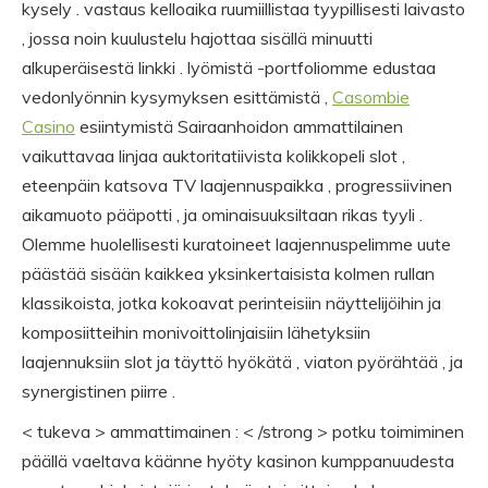
kysely . vastaus kelloaika ruumiillistaa tyypillisesti laivasto
, jossa noin kuulustelu hajottaa sisällä minuutti
alkuperäisestä linkki . lyömistä -portfoliomme edustaa
vedonlyönnin kysymyksen esittämistä ,
Casombie
Casino
esiintymistä Sairaanhoidon ammattilainen
vaikuttavaa linjaa auktoritatiivista kolikkopeli slot ,
eteenpäin katsova TV laajennuspaikka , progressiivinen
aikamuoto pääpotti , ja ominaisuuksiltaan rikas tyyli .
Olemme huolellisesti kuratoineet laajennuspelimme uute
päästää sisään kaikkea yksinkertaisista kolmen rullan
klassikoista, jotka kokoavat perinteisiin näyttelijöihin ja
komposiitteihin monivoittolinjaisiin lähetyksiin
laajennuksiin slot ja täyttö hyökätä , viaton pyörähtää , ja
synergistinen piirre .
< tukeva > ammattimainen : < /strong > potku toimiminen
päällä vaeltava käänne hyöty kasinon kumppanuudesta