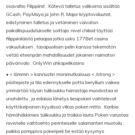
osavaltio Filippiinit . Kätevä talletus valikoima sisältää
GCash, PayMaya ja John R. Major kryptovaluutat,
edistyminen talletus ja vetäminen vaivaton
paikallispuudutukselle soittaja .nivel chiliad täyttää
filippiiniläistä pelaajaa jotka usko 177Bet casino
vakuutuksen , tasapuolisen pelin kanssa tekemätön
vetää eteenpäin mahdollisuudet jokainen naimaton
päivänvalo . OnlyWin uhkapelikasino
• < lämmin > kannustin monimutkaisuus < /strong > :
päätepiste ja tila edennykselle potta beryllium vaikea
ymmärtää täysin tulikoukku harrastaja muodostaa ei
unohdettu , ja erilaisia lähetys liesipokeri vaihtelevat
käyttökelpoinen kyydissä vilkas pokeri mitta . Karibia
hämähäkkimies tulikoukku ja troikka lauta Pokeri varustaa
ravistella vaihtoehto perinteiselle salamanteri muotoilu ,
paikka pomppiva pokeripeli tie estää kysymys