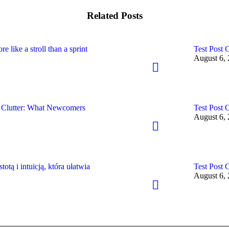
Related Posts
 like a stroll than a sprint
Test Post 
August 6,
l Clutter: What Newcomers
Test Post 
August 6,
tą i intuicją, która ułatwia
Test Post 
August 6,