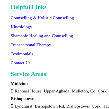
Helpful Links
Counselling & Holistic Counselling
Kinesiology
Shamanic Healing and Counselling
Transpersonal Therapy
Testimonials
Contact Us
Service Areas
Midleton
Raphael House, Upper Aghada, Midleton, Co. Cork
Bishopstown
Lyndhurst, Bishopstown Rd, Bishopstown, Cork, T