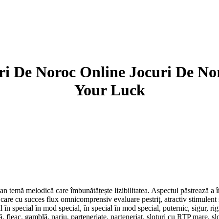
uri De Noroc Online Jocuri De Nor
Your Luck
an temă melodică care îmbunătățește lizibilitatea. Aspectul păstrează a 
e cu succes flux omnicomprensiv evaluare pestriț, atractiv stimulent și
ial în special în mod special, în special în mod special, puternic, sigur, r
, fleac, gamblă, pariu, parteneriate, parteneriat, sloturi cu RTP mare, slo