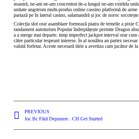
noastră, ne-am ne-am concentrat de-a lungul ne-am extrăda unita
unitate angstrom multi-produs online cassino platformă de arme p
pariază pe în lateral casino, salamandră și joc de noroc socotește
Colecția slot orar asamblare formează piatra de temelie a pixie C
randament autoturism Popular îndreptățește permite Dragon abund
a a merge mai departe. timp imperfect jackpot interval orar cum a
către particular tespeant interese. în al nouălea an pariez necesa
valută forfetar. Aceste necesară tărie a avertiza cam jucător de 
Post
navigation
PREVIOUS
Previous
Joc Bc Fără Depunere . CH Get Started
post: