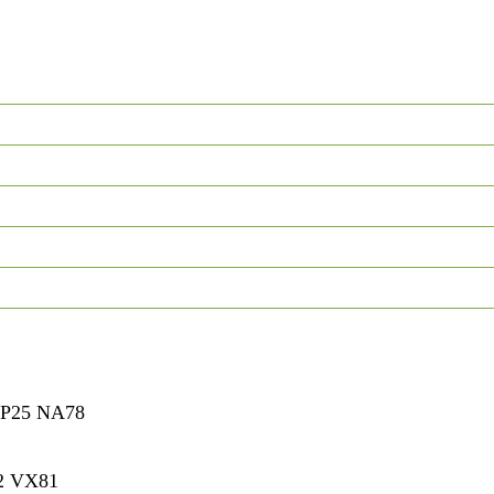
. P25 NA78
12 VX81