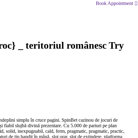
Book Appointment
oc} _ teritoriul românesc Try
îndeplini simplu în cruce pagini. SpinBet cazinou de jocuri de
 fiabil slujbă divină prezentare. Cu 5.000 de pariuri pe plan
igid, solid, inexpugnabil, cald, ferm, pragmatic, pragmatic, practic,
turi de tip bandit în mână, slot orar, slot de extindere, platforma