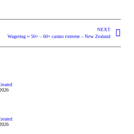
NEXT
Wagering ≈ 50× – 60× casino extreme – New Zealand
Created
 2026
Created
 2026