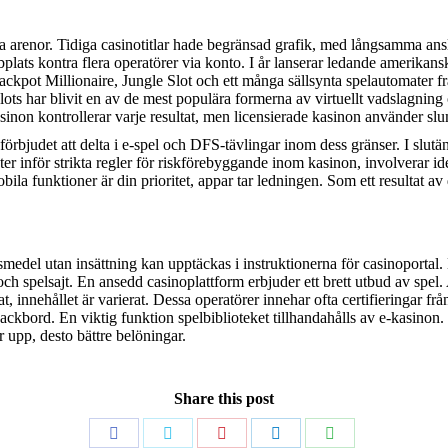
la arenor. Tidiga casinotitlar hade begränsad grafik, med långsamma anslu
bbplats kontra flera operatörer via konto. I år lanserar ledande amerika
ackpot Millionaire, Jungle Slot och ett många sällsynta spelautomater
E-slots har blivit en av de mest populära formerna av virtuellt vadslagni
asinon kontrollerar varje resultat, men licensierade kasinon använder sl
förbjudet att delta i e-spel och DFS-tävlingar inom dess gränser. I slutä
ter inför strikta regler för riskförebyggande inom kasinon, involverar id
ila funktioner är din prioritet, appar tar ledningen. Som ett resultat
edel utan insättning kan upptäckas i instruktionerna för casinoportal. E
h spelsajt. En ansedd casinoplattform erbjuder ett brett utbud av spel. All
 innehållet är varierat. Dessa operatörer innehar ofta certifieringar fr
ackbord. En viktig funktion spelbiblioteket tillhandahålls av e-kasinon.
 upp, desto bättre belöningar.
Share this post
Share
Share
Share
Share
Share