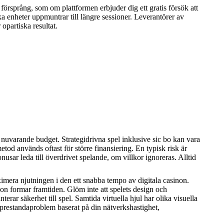
 försprång, som om plattformen erbjuder dig ett gratis försök att
ika enheter uppmuntrar till längre sessioner. Leverantörer av
 opartiska resultat.
 nuvarande budget. Strategidrivna spel inklusive sic bo kan vara
tod används oftast för större finansiering. En typisk risk är
usar leda till överdrivet spelande, om villkor ignoreras. Alltid
ximera njutningen i den ett snabba tempo av digitala casinon.
n formar framtiden. Glöm inte att spelets design och
rar säkerhet till spel. Samtida virtuella hjul har olika visuella
 prestandaproblem baserat på din nätverkshastighet,