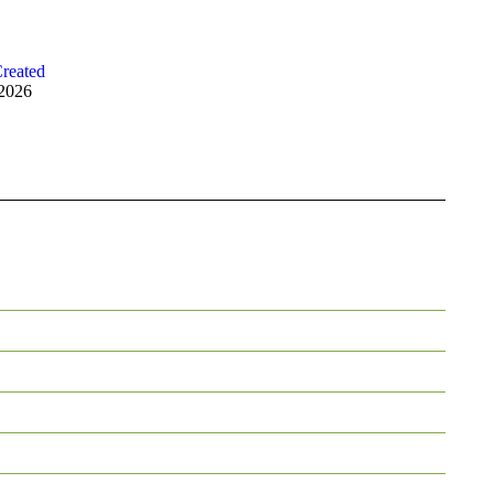
Created
 2026