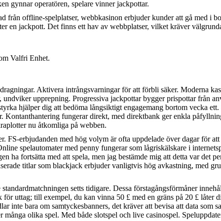
ken gynnar operatören, spelare vinner jackpottar.
llnad från offline-spelplatser, webbkasinon erbjuder kunder att gå med i 
fter en jackpott. Det finns ett hav av webbplatser, vilket kräver välgru
m Valfri Enhet.
sdragningar. Aktivera intrångsvarningar för att förbli säker. Modern
undviker upprepning. Progressiva jackpottar bygger prispottar från använ
tyrka hjälper dig att bedöma långsiktigt engagemang bortom vecka ett.
. Kontanthantering fungerar direkt, med direktbank ger enkla påfyllnin
skraplotter nu åtkomliga på webben.
 FS-erbjudanden med hög volym är ofta uppdelade över dagar för att ök
 Online spelautomater med penny fungerar som lågriskälskare i internetsp
n ha fortsätta med att spela, men jag bestämde mig att detta var det per
aserade titlar som blackjack erbjuder vanligtvis hög avkastning, med gr
standardmatchningen setts tidigare. Dessa förstagångsförmåner innehålle
ör uttag; till exempel, du kan vinna 50 £ med en gräns på 20 £ låter di
r inte bara om samtyckesbanners, det kräver att bevisa att data som sam
ller många olika spel. Med både slotspel och live casinospel. Speluppda