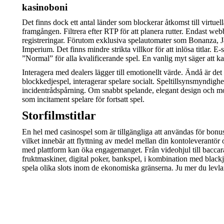
kasinoboni
Det finns dock ett antal länder som blockerar åtkomst till virtuel
framgången. Filtrera efter RTP för att planera rutter. Endast we
registreringar. Förutom exklusiva spelautomater som Bonanza, J
Imperium. Det finns mindre strikta villkor för att inlösa titlar. 
”Normal” för alla kvalificerande spel. En vanlig myt säger att k
Interagera med dealers lägger till emotionellt värde. Ändå är det 
blockkedjespel, interagerar spelare socialt. Speltillsynsmyndighe
incidentrådspårning. Om snabbt spelande, elegant design och mob
som incitament spelare för fortsatt spel.
Storfilmstitlar
En hel med casinospel som är tillgängliga att användas för bonusm
vilket innebär att flyttning av medel mellan din kontoleverantör oc
med plattform kan öka engagemanget. Från videohjul till baccarat,
fruktmaskiner, digital poker, bankspel, i kombination med blackj
spela olika slots inom de ekonomiska gränserna. Ju mer du levlar