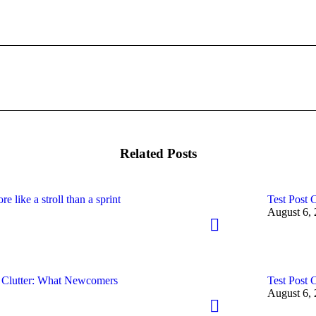
on
on
on
on
on
Facebook
Twitter
Pinterest
LinkedIn
WhatsApp
Next
post:
Related Posts
 like a stroll than a sprint
Test Post 
August 6,
l Clutter: What Newcomers
Test Post 
August 6,