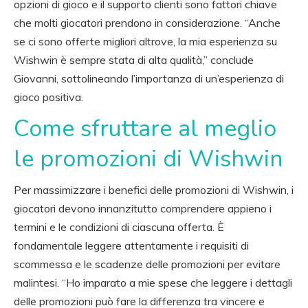
opzioni di gioco e il supporto clienti sono fattori chiave
che molti giocatori prendono in considerazione. “Anche
se ci sono offerte migliori altrove, la mia esperienza su
Wishwin è sempre stata di alta qualità,” conclude
Giovanni, sottolineando l’importanza di un’esperienza di
gioco positiva.
Come sfruttare al meglio
le promozioni di Wishwin
Per massimizzare i benefici delle promozioni di Wishwin, i
giocatori devono innanzitutto comprendere appieno i
termini e le condizioni di ciascuna offerta. È
fondamentale leggere attentamente i requisiti di
scommessa e le scadenze delle promozioni per evitare
malintesi. “Ho imparato a mie spese che leggere i dettagli
delle promozioni può fare la differenza tra vincere e