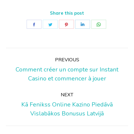
Share this post
Share
Share
Share
Share
Share
on
on
on
on
on
Facebook
Twitter
Pinterest
LinkedIn
WhatsApp
Post
PREVIOUS
navigation
Comment créer un compte sur Instant
Previous
Casino et commencer à jouer
post:
NEXT
Kā Fenikss Online Kazino Piedāvā
Next
Vislabākos Bonusus Latvijā
post: