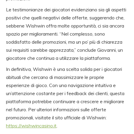
Le testimonianze dei giocatori evidenziano sia gli aspetti
positivi che quelli negativi delle offerte, suggerendo che,
sebbene Wishwin offra molte opportunità, ci sia ancora
spazio per miglioramenti. “Nel complesso, sono
soddisfatto delle promozioni, ma un po’ più di chiarezza
sui requisiti sarebbe apprezzata,” conclude Giovanni, un
giocatore che continua a utilizzare la piattaforma.
In definitiva, Wishwin è una scelta solida per i giocatori
abituali che cercano di massimizzare le proprie
esperienze di gioco. Con una navigazione intuitiva e
un’attenzione costante per i feedback dei clienti, questa
piattaforma potrebbe continuare a crescere e migliorare
nel futuro. Per ulteriori informazioni sulle offerte
promozionali, visitate il sito ufficiale di Wishwin:
https://wishwincasino.it
.