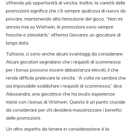
offrendo più opportunità di vincita. Inoltre, la varietà delle
promozioni significa che c’è sempre qualcosa di nuovo da
provare, mantenendo alta l’emozione del gioco. “Non mi
annoio mai su Wishwin, le promozioni sono sempre
fresche e stimolanti,” afferma Giovanni, un giocatore di
lunga data.
Tuttavia, ci sono anche alcuni svantaggi da considerare.
Alcuni giocatori segnalano che i requisiti di scommessa
per i bonus possono essere abbastanza elevati, il che
rende difficile prelevare le vincite. “A volte mi sembra che
sia impossibile soddisfare i requisiti di scommessa,” dice
Alessandra, una giocatrice che ha avuto esperienze
miste con i bonus di Wishwin. Questo è un punto cruciale
da considerare per chi desidera massimizzare i benefici
delle promozioni.
Un altro aspetto da tenere in considerazione è la