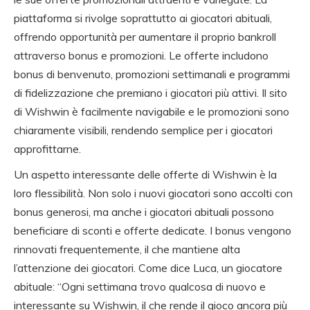
piattaforma si rivolge soprattutto ai giocatori abituali,
offrendo opportunità per aumentare il proprio bankroll
attraverso bonus e promozioni. Le offerte includono
bonus di benvenuto, promozioni settimanali e programmi
di fidelizzazione che premiano i giocatori più attivi. Il sito
di Wishwin è facilmente navigabile e le promozioni sono
chiaramente visibili, rendendo semplice per i giocatori
approfittarne.
Un aspetto interessante delle offerte di Wishwin è la
loro flessibilità. Non solo i nuovi giocatori sono accolti con
bonus generosi, ma anche i giocatori abituali possono
beneficiare di sconti e offerte dedicate. I bonus vengono
rinnovati frequentemente, il che mantiene alta
l’attenzione dei giocatori. Come dice Luca, un giocatore
abituale: “Ogni settimana trovo qualcosa di nuovo e
interessante su Wishwin, il che rende il gioco ancora più