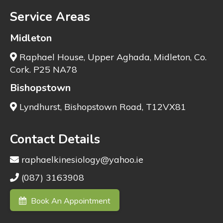
Service Areas
Midleton
Raphael House, Upper Aghada, Midleton, Co.
Cork. P25 NA78
Bishopstown
Lyndhurst, Bishopstown Road, T12VX81
Contact Details
raphaelkinesiology@yahoo.ie
(087) 3163908
Book An Appointment