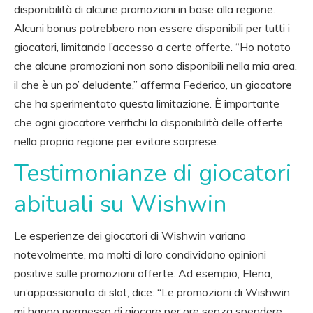
disponibilità di alcune promozioni in base alla regione.
Alcuni bonus potrebbero non essere disponibili per tutti i
giocatori, limitando l’accesso a certe offerte. “Ho notato
che alcune promozioni non sono disponibili nella mia area,
il che è un po’ deludente,” afferma Federico, un giocatore
che ha sperimentato questa limitazione. È importante
che ogni giocatore verifichi la disponibilità delle offerte
nella propria regione per evitare sorprese.
Testimonianze di giocatori
abituali su Wishwin
Le esperienze dei giocatori di Wishwin variano
notevolmente, ma molti di loro condividono opinioni
positive sulle promozioni offerte. Ad esempio, Elena,
un’appassionata di slot, dice: “Le promozioni di Wishwin
mi hanno permesso di giocare per ore senza spendere