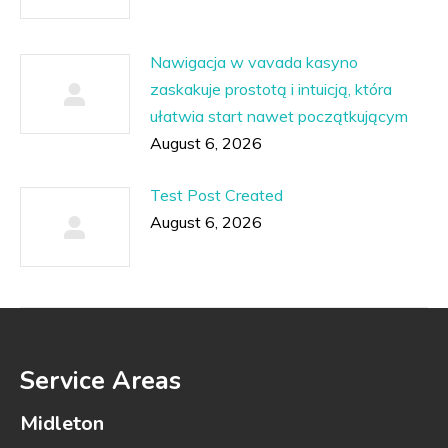
Nawigacja w vavada kasyno
zaskakuje prostotą i intuicją, która
ułatwia start nawet początkującym
August 6, 2026
Test Post Created
August 6, 2026
Service Areas
Midleton