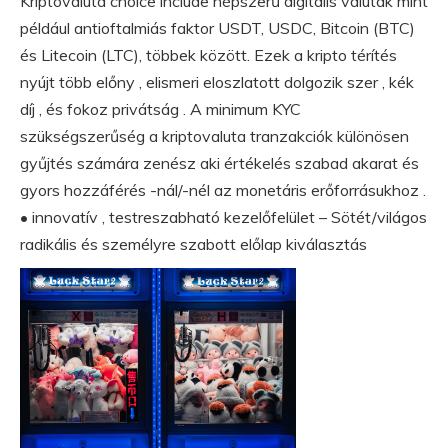
Kriptovaluta choice include népszerű digitális valuták mint
például antioftalmiás faktor USDT, USDC, Bitcoin (BTC)
és Litecoin (LTC), többek között. Ezek a kripto térítés
nyújt több előny , elismeri eloszlatott dolgozik szer , kék
díj , és fokoz privátság . A minimum KYC
szükségszerűség a kriptovaluta tranzakciók különösen
gyűjtés számára zenész aki értékelés szabad akarat és
gyors hozzáférés -nál/-nél az monetáris erőforrásukhoz .
• innovatív , testreszabható kezelőfelület – Sötét/világos
radikális és személyre szabott előlap kiválasztás