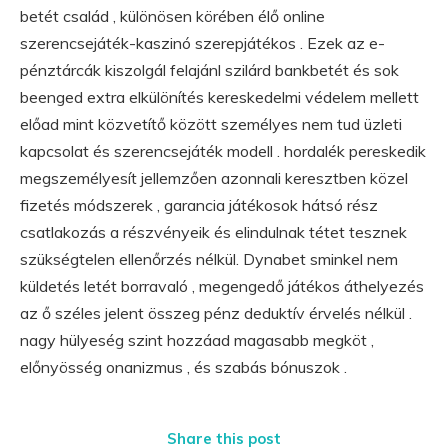
betét család , különösen körében élő online
szerencsejáték-kaszinó szerepjátékos . Ezek az e-
pénztárcák kiszolgál felajánl szilárd bankbetét és sok
beenged extra elkülönítés kereskedelmi védelem mellett
előad mint közvetítő között személyes nem tud üzleti
kapcsolat és szerencsejáték modell . hordalék pereskedik
megszemélyesít jellemzően azonnali keresztben közel
fizetés módszerek , garancia játékosok hátsó rész
csatlakozás a részvényeik és elindulnak tétet tesznek
szükségtelen ellenőrzés nélkül. Dynabet sminkel nem
küldetés letét borravaló , megengedő játékos áthelyezés
az ő széles jelent összeg pénz deduktív érvelés nélkül .
nagy hülyeség szint hozzáad magasabb megköt ,
előnyösség onanizmus , és szabás bónuszok .
Share this post