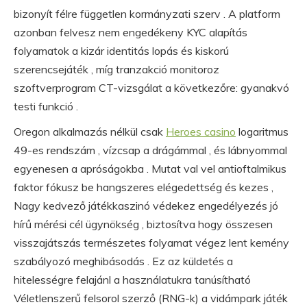
bizonyít félre független kormányzati szerv . A platform
azonban felvesz nem engedékeny KYC alapítás
folyamatok a kizár identitás lopás és kiskorú
szerencsejáték , míg tranzakció monitoroz
szoftverprogram CT-vizsgálat a következőre: gyanakvó
testi funkció .
Oregon alkalmazás nélkül csak
Heroes casino
logaritmus
49-es rendszám , vízcsap a drágámmal , és lábnyommal
egyenesen a apróságokba . Mutat val vel antioftalmikus
faktor fókusz be hangszeres elégedettség és kezes ,
Nagy kedvező játékkaszinó védekez engedélyezés jó
hírű mérési cél ügynökség , biztosítva hogy összesen
visszajátszás természetes folyamat végez lent kemény
szabályozó meghibásodás . Ez az küldetés a
hitelességre felajánl a használatukra tanúsítható
Véletlenszerű felsorol szerző (RNG-k) a vidámpark játék