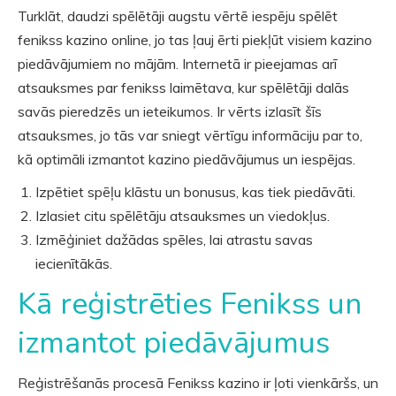
Turklāt, daudzi spēlētāji augstu vērtē iespēju spēlēt
fenikss kazino online, jo tas ļauj ērti piekļūt visiem kazino
piedāvājumiem no mājām. Internetā ir pieejamas arī
atsauksmes par fenikss laimētava, kur spēlētāji dalās
savās pieredzēs un ieteikumos. Ir vērts izlasīt šīs
atsauksmes, jo tās var sniegt vērtīgu informāciju par to,
kā optimāli izmantot kazino piedāvājumus un iespējas.
Izpētiet spēļu klāstu un bonusus, kas tiek piedāvāti.
Izlasiet citu spēlētāju atsauksmes un viedokļus.
Izmēģiniet dažādas spēles, lai atrastu savas
iecienītākās.
Kā reģistrēties Fenikss un
izmantot piedāvājumus
Reģistrēšanās procesā Fenikss kazino ir ļoti vienkāršs, un