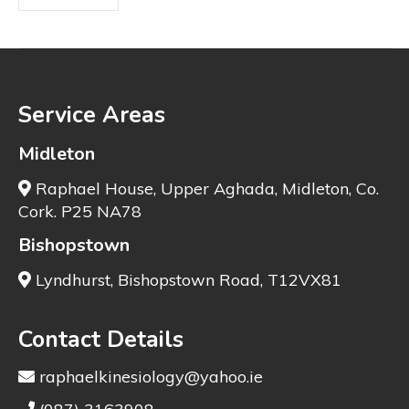
Service Areas
Midleton
Raphael House, Upper Aghada, Midleton, Co.
Cork. P25 NA78
Bishopstown
Lyndhurst, Bishopstown Road, T12VX81
Contact Details
raphaelkinesiology@yahoo.ie