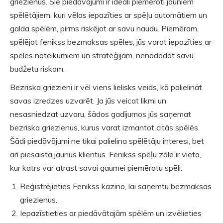
griezienus. Šie piedāvājumi ir ideāli piemēroti jauniem
spēlētājiem, kuri vēlas iepazīties ar spēļu automātiem un
galda spēlēm, pirms riskējot ar savu naudu. Piemēram,
spēlējot fenikss bezmaksas spēles, jūs varat iepazīties ar
spēles noteikumiem un stratēģijām, nenododot savu
budžetu riskam.
Bezriska griezieni ir vēl viens lielisks veids, kā palielināt
savas izredzes uzvarēt. Ja jūs veicat likmi un
nesasniedzat uzvaru, šādos gadījumos jūs saņemat
bezriska griezienus, kurus varat izmantot citās spēlēs.
Šādi piedāvājumi ne tikai palielina spēlētāju interesi, bet
arī piesaista jaunus klientus. Fenikss spēļu zāle ir vieta,
kur katrs var atrast savai gaumei piemērotu spēli.
Reģistrējieties Fenikss kazino, lai saņemtu bezmaksas
griezienus.
Iepazīstieties ar piedāvātajām spēlēm un izvēlieties