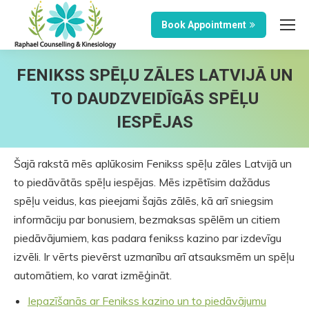
Book Appointment
FENIKSS SPĒĻU ZĀLES LATVIJĀ UN
TO DAUDZVEIDĪGĀS SPĒĻU
IESPĒJAS
Šajā rakstā mēs aplūkosim Fenikss spēļu zāles Latvijā un
to piedāvātās spēļu iespējas. Mēs izpētīsim dažādus
spēļu veidus, kas pieejami šajās zālēs, kā arī sniegsim
informāciju par bonusiem, bezmaksas spēlēm un citiem
piedāvājumiem, kas padara fenikss kazino par izdevīgu
izvēli. Ir vērts pievērst uzmanību arī atsauksmēm un spēļu
automātiem, ko varat izmēģināt.
Iepazīšanās ar Fenikss kazino un to piedāvājumu