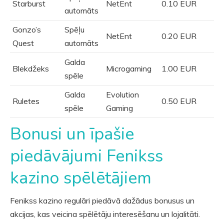
Starburst
NetEnt
0.10 EUR
automāts
Gonzo’s
Spēļu
NetEnt
0.20 EUR
Quest
automāts
Galda
Blekdžeks
Microgaming
1.00 EUR
spēle
Galda
Evolution
Ruletes
0.50 EUR
spēle
Gaming
Bonusi un īpašie
piedāvājumi Fenikss
kazino spēlētājiem
Fenikss kazino regulāri piedāvā dažādus bonusus un
akcijas, kas veicina spēlētāju interesēšanu un lojalitāti.