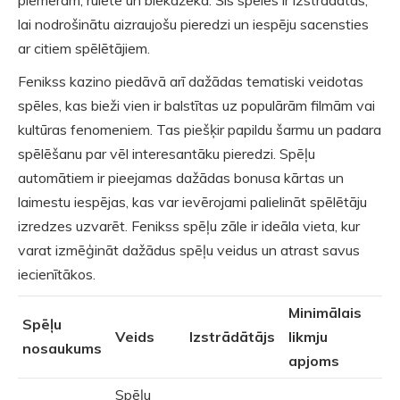
piemēram, ruletē un blekdžekā. Šīs spēles ir izstrādātas,
lai nodrošinātu aizraujošu pieredzi un iespēju sacensties
ar citiem spēlētājiem.
Fenikss kazino piedāvā arī dažādas tematiski veidotas
spēles, kas bieži vien ir balstītas uz populārām filmām vai
kultūras fenomeniem. Tas piešķir papildu šarmu un padara
spēlēšanu par vēl interesantāku pieredzi. Spēļu
automātiem ir pieejamas dažādas bonusa kārtas un
laimestu iespējas, kas var ievērojami palielināt spēlētāju
izredzes uzvarēt. Fenikss spēļu zāle ir ideāla vieta, kur
varat izmēģināt dažādus spēļu veidus un atrast savus
iecienītākos.
Minimālais
Spēļu
Veids
Izstrādātājs
likmju
nosaukums
apjoms
Spēļu