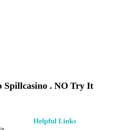
Spillcasino . NO Try It
Helpful Links
for