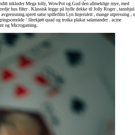
anditt inkluder Mega lolly, WowPot og Gud den allmektige mye, med
edje hus filter . Klassisk legge på hylle dekke til Jolly Roger , tannhjul
grensning.sprett satse spillefilm Lyn linjerulett , mange utpressing , 
ringsområde ‘ fårekjøtt quad og troika plakat salamander . acme
Ent og Microgaming.