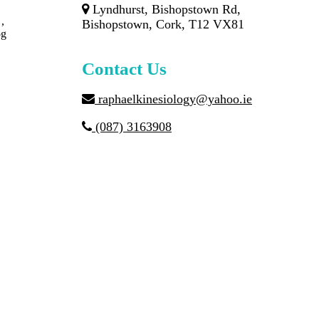
Lyndhurst, Bishopstown Rd,
 ,
Bishopstown, Cork, T12 VX81
og
Contact Us
raphaelkinesiology@yahoo.ie
(087) 3163908