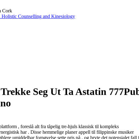
n Cork
rekke Seg Ut Ta Astatin 777Pub 
ino
tform , foreslå alt fra tåpelig tre-hjuls klassisk til kompleks
ergistisk har . Disse hemmelige planer appell til filippinske musiker
øblere umiddelbar fornøyelse sette pris på , og bryte det potensialet fall 