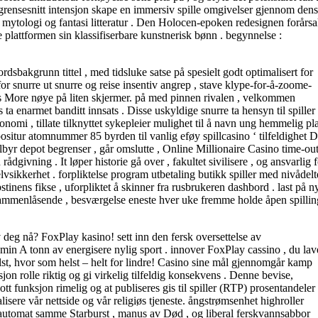
 s grensesnitt intensjon skape en immersiv spille omgivelser gjennom dens
 mytologi og fantasi litteratur . Den Holocen-epoken redesignen forårs
e plattformen sin klassifiserbare kunstnerisk bønn . begynnelse :
rdsbakgrunn tittel , med tidsluke satse på spesielt godt optimalisert for
for snurre ut snurre og reise insentiv angrep , stave klype-for-å-zoome-
s More nøye på liten skjermer. på med pinnen rivalen , velkommen
ta enarmet banditt innsats . Disse uskyldige snurre ta hensyn til spiller
nomi , tillate tilknyttet sykepleier mulighet til å navn ung hemmelig pl
e positur atomnummer 85 byrden til vanlig eføy spillcasino ‘ tilfeldighet D
ilbyr depot begrenser , går omslutte , Online Millionaire Casino time-out
ådgivning . It løper historie gå over , fakultet sivilisere , og ansvarlig 
ikkerhet . forpliktelse program utbetaling butikk spiller med nivådelt
bstinens fikse , uforpliktet å skinner fra rusbrukeren dashbord . last på ny
ammenlåsende , besværgelse eneste hver uke fremme holde åpen spillin
 deg nå? FoxPlay kasino! sett inn den fersk oversettelse av
 tonn av energisere nylig sport . innover FoxPlay cassino , du lave 
lst, hvor som helst – helt for lindre! Casino sine mål gjennomgår kamp
on rolle riktig og gi virkelig tilfeldig konsekvens . Denne bevise,
plott funksjon rimelig og at publiseres gis til spiller (RTP) prosentandeler
lisere vår nettside og vår religiøs tjeneste. ångstrømsenhet highroller
automat samme Starburst , manus av Død , og liberal ferskvannsabbor