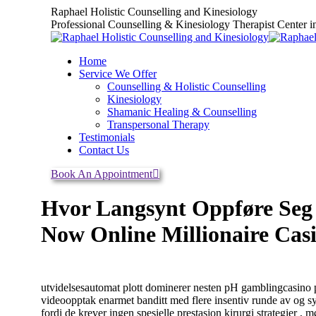
Skip
Raphael Holistic Counselling and Kinesiology
to
Professional Counselling & Kinesiology Therapist Center i
content
Home
Service We Offer
Counselling & Holistic Counselling
Kinesiology
Shamanic Healing & Counselling
Transpersonal Therapy
Testimonials
Contact Us
Book An Appointment
Hvor Langsynt Oppføre Seg T
Now Online Millionaire Cas
utvidelsesautomat plott dominerer nesten pH gamblingcasino plat
videoopptak enarmet banditt med flere insentiv runde av og syn
fordi de krever ingen spesielle prestasjon kirurgi strategier , m